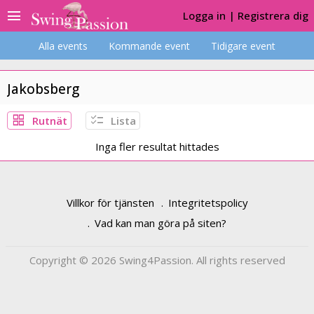
menu
Logga in
|
Registrera dig
Alla events
Kommande event
Tidigare event
Jakobsberg
grid_view
checklist
Rutnät
Lista
Inga fler resultat hittades
Villkor för tjänsten
Integritetspolicy
Vad kan man göra på siten?
Copyright © 2026 Swing4Passion. All rights reserved