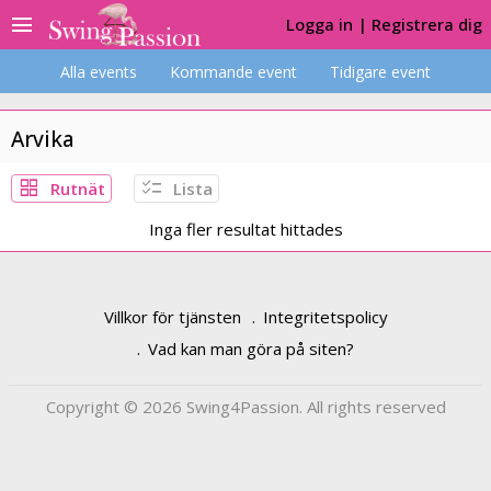
menu
Logga in
|
Registrera dig
Alla events
Kommande event
Tidigare event
Arvika
grid_view
checklist
Rutnät
Lista
Inga fler resultat hittades
Villkor för tjänsten
Integritetspolicy
Vad kan man göra på siten?
Copyright © 2026 Swing4Passion. All rights reserved