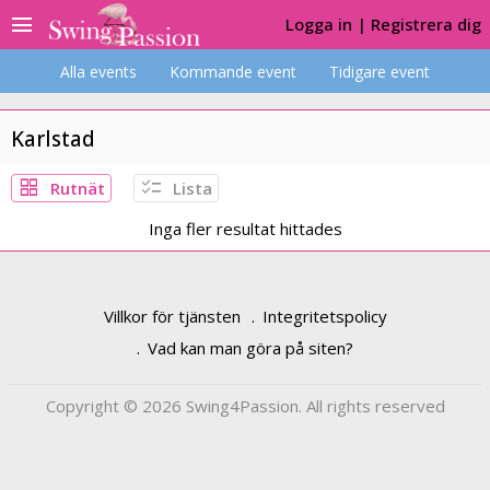
menu
Logga in
|
Registrera dig
Alla events
Kommande event
Tidigare event
Karlstad
grid_view
checklist
Rutnät
Lista
Inga fler resultat hittades
Villkor för tjänsten
Integritetspolicy
Vad kan man göra på siten?
Copyright © 2026 Swing4Passion. All rights reserved