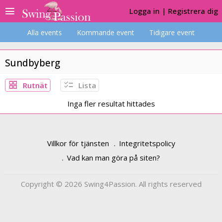
menu
Logga in
|
Registrera dig
Alla events
Kommande event
Tidigare event
Sundbyberg
grid_view
checklist
Rutnät
Lista
Inga fler resultat hittades
Villkor för tjänsten
Integritetspolicy
Vad kan man göra på siten?
Copyright © 2026 Swing4Passion. All rights reserved